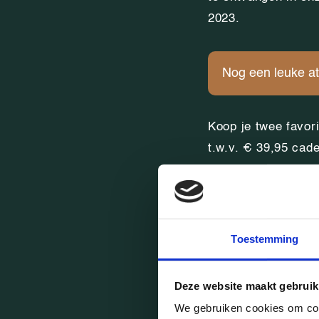
2023.
Nog een leuke at
Koop je twee favor
t.w.v. € 39,95 cade
Fijne feestdagen e
Toestemming
Ankie Kuster
Deze website maakt gebruik
Charlotte, Amber, 
We gebruiken cookies om cont