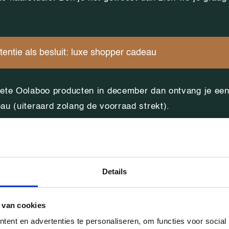
tentie als besluit: luxe shopper cadeau
iete Oolaboo producten in december dan ontvang je een
au (uiteraard zolang de voorraad strekt).
n veel geluk en gezondheid voor 2023!
Details
s en team Picasso,
 van cookies
Lieke, Mandy, Quinty, Fabienne en Carola.
ent en advertenties te personaliseren, om functies voor social