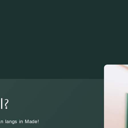
l?
n langs in Made!