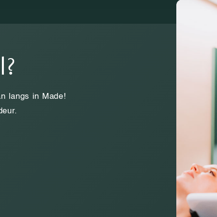
l?
n langs in Made!
 deur.