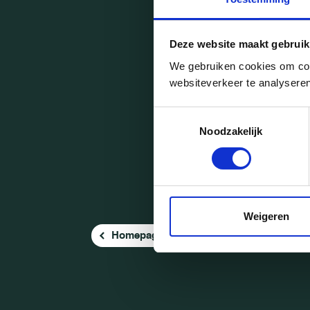
6/12/2022
Deze website maakt gebruik
Picasso verwelkomt tophaarsty
Carola
We gebruiken cookies om cont
websiteverkeer te analyseren
Toestemmingsselectie
Noodzakelijk
Weigeren
Homepage