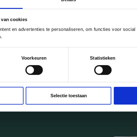
6/12/2022
 van cookies
list
Dank voor het ver
NIEUWS
afgelopen jaar
ent en advertenties te personaliseren, om functies voor social
.
Voorkeuren
Statistieken
Selectie toestaan