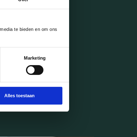
trouwen in het
NIEUWS
 media te bieden en om ons
Marketing
Alles toestaan